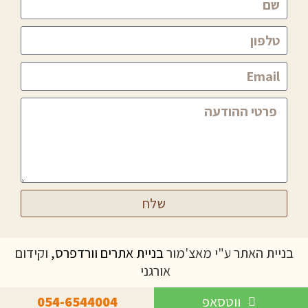
שלח
בניית האתר ע"י מאצ'מור
בניית אתרים וורדפרס,
וקידום
אורגני
ווטסאפ
054-6544004