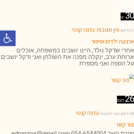
קרא עוד ←
30
ינו
אין תגובות
עדנה קנטי
פתח סרגל 
9:21 am
ארבעה ילדים וסיפור
אחרי שדקל נולד, היינו יושבים כמשפחה, אוכלים
ארוחת ערב, ינקלה מפנה את השולחן ואני ודקל יושבים
על הספה ואני מספרת
קרא עוד ←
26
דצמ
עדנה קנטי
6:39 pm
סגור לתגובות
צור קשר
יצירת קשר 054-6544004 ednasipur@gmail.com