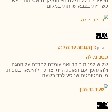
הכיפורים. על הצלת חיי המפקדת שלי תחת אש.
כשהייתי בצבא שרתתי במקום
קרא עוד ←
03
יול
אין תגובות
עדנה קנטי
3:21 pm
גנבים בלילה
שלוש לפנות בוקר ואני עומדת להרדם על ההגה
ולהתהפך עם האוטו. הייתי צריכה להישאר בנופית.
מי המטומטם שנוסע לבד בשעה
קרא עוד ←
19
יונ