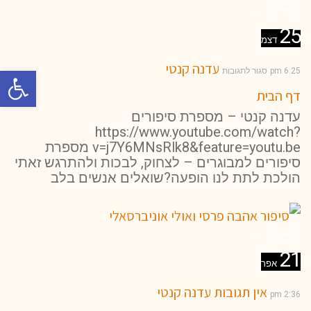
קרא עוד ←
25
דצמ
עדנה קנטי
פתח סרגל 
6:25 pm
סגור לתגובות
דף הבית
עדנה קנטי – מספרת סיפורים
https://www.youtube.com/watch?
v=j7Y6MNsRlk8&feature=youtu.be מספרת
סיפורים למבוגרים – לצחוק, לבכות ולהתרגש זאתי
הולכת לתת לנו הופעה?שואלים אנשים בלב
קרא עוד ←
21
אפר
אין תגובות
עדנה קנטי
2:36 pm