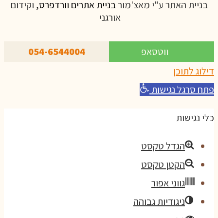
בניית האתר ע"י מאצ'מור
בניית אתרים וורדפרס,
וקידום
אורגני
ווטסאפ
054-6544004
דילוג לתוכן
פתח סרגל נגישות
כלי נגישות
הגדל טקסט
הקטן טקסט
גווני אפור
ניגודיות גבוהה